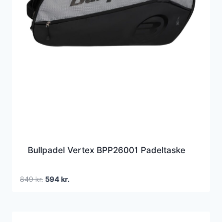
Bullpadel Vertex BPP26001 Padeltaske
Den
Den
849
kr.
594
kr.
oprindelige
aktuelle
pris
pris
var:
er: