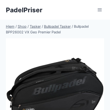
Fortsæt
PadelPriser
til
indhold
Hjem
/
Shop
/
Tasker
/
Bullpadel Tasker
/
Bullpadel
BPP26002 VX Geo Premier Padel