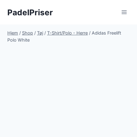
Fortsæt
PadelPriser
til
indhold
Hjem
/
Shop
/
Tøj
/
T-Shirt/Polo - Herre
/
Adidas Freelift
Polo White