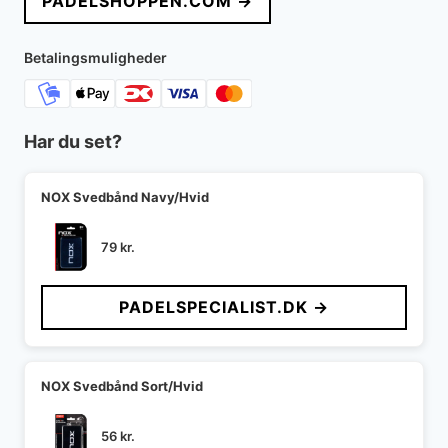
PADELSHOPPEN.COM →
Betalingsmuligheder
Har du set?
NOX Svedbånd Navy/Hvid
79
kr.
PADELSPECIALIST.DK →
NOX Svedbånd Sort/Hvid
56
kr.