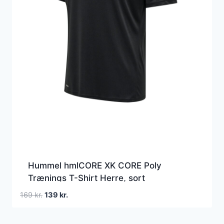
Hummel hmlCORE XK CORE Poly
Trænings T-Shirt Herre, sort
Den
Den
169
kr.
139
kr.
oprindelige
aktuelle
pris
pris