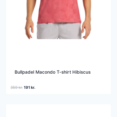
Bullpadel Macondo T-shirt Hibiscus
Den
Den
359
kr.
191
kr.
oprindelige
aktuelle
pris
pris
var:
er:
359 kr..
191 kr..