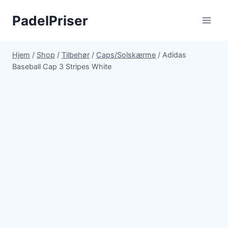
Fortsæt
PadelPriser
til
indhold
Hjem
/
Shop
/
Tilbehør
/
Caps/Solskærme
/
Adidas
Baseball Cap 3 Stripes White