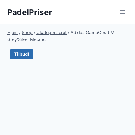
Fortsæt
PadelPriser
til
indhold
Hjem
/
Shop
/
Ukategoriseret
/
Adidas GameCourt M
Grey/Silver Metallic
Tilbud!