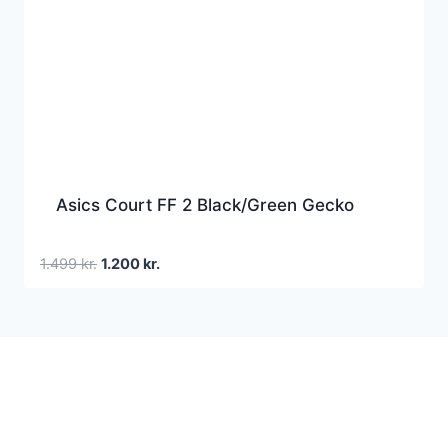
Asics Court FF 2 Black/Green Gecko
Den
Den
1.499
kr.
1.200
kr.
oprindelige
aktuelle
pris
pris
var:
er:
1.499 kr..
1.200 kr..