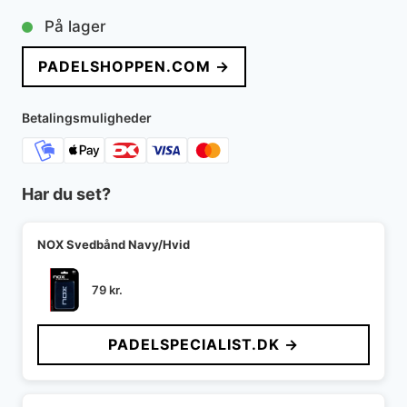
oprindelige
aktuelle
På lager
pris
pris
PADELSHOPPEN.COM →
var:
er:
499 kr..
410 kr..
Betalingsmuligheder
Har du set?
NOX Svedbånd Navy/Hvid
79
kr.
PADELSPECIALIST.DK →