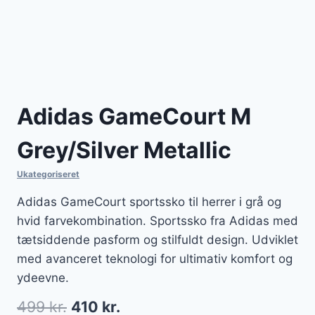
Adidas GameCourt M
Grey/Silver Metallic
Ukategoriseret
Adidas GameCourt sportssko til herrer i grå og
hvid farvekombination. Sportssko fra Adidas med
tætsiddende pasform og stilfuldt design. Udviklet
med avanceret teknologi for ultimativ komfort og
ydeevne.
Den
Den
499
kr.
410
kr.