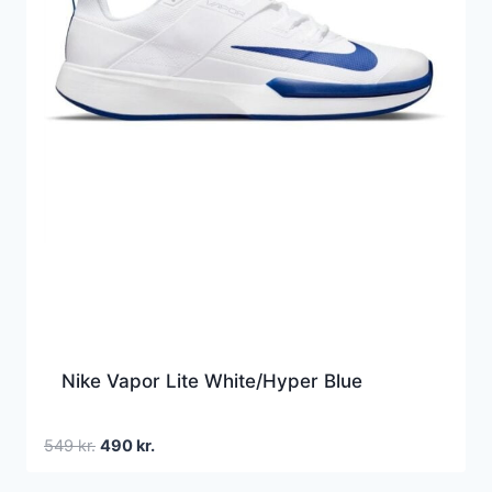
Nike Vapor Lite White/Hyper Blue
Den
Den
549
kr.
490
kr.
oprindelige
aktuelle