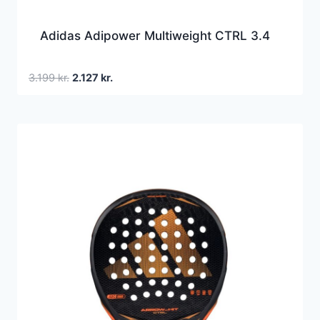
Adidas Adipower Multiweight CTRL 3.4
Den
Den
3.199
kr.
2.127
kr.
oprindelige
aktuelle
pris
pris
var:
er:
3.199 kr..
2.127 kr..