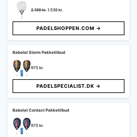
Den
Den
2.199
kr.
1.539
kr.
oprindelige
aktuelle
pris
pris
PADELSHOPPEN.COM →
var:
er:
2.199 kr..
1.539 kr..
Babolat Storm Pakketilbud
975
kr.
PADELSPECIALIST.DK →
Babolat Contact Pakketilbud
975
kr.