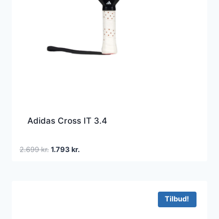
Adidas Cross IT 3.4
Den
Den
2.699
kr.
1.793
kr.
oprindelige
aktuelle
pris
pris
var:
er:
2.699 kr..
1.793 kr..
Tilbud!