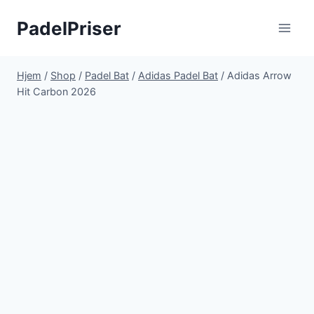
Fortsæt
PadelPriser
til
indhold
Hjem
/
Shop
/
Padel Bat
/
Adidas Padel Bat
/
Adidas Arrow
Hit Carbon 2026