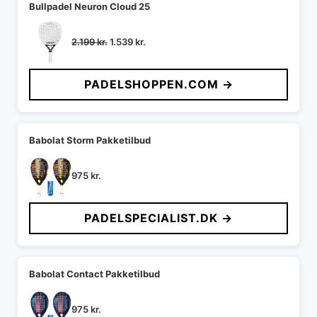
Bullpadel Neuron Cloud 25
Den
Den
2.199
kr.
1.539
kr.
oprindelige
aktuelle
pris
pris
PADELSHOPPEN.COM →
var:
er:
2.199 kr..
1.539 kr..
Babolat Storm Pakketilbud
975
kr.
PADELSPECIALIST.DK →
Babolat Contact Pakketilbud
975
kr.