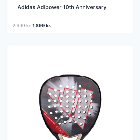
Adidas Adipower 10th Anniversary
Den
Den
2.999
kr.
1.899
kr.
oprindelige
aktuelle
pris
pris
var:
er:
2.999 kr..
1.899 kr..