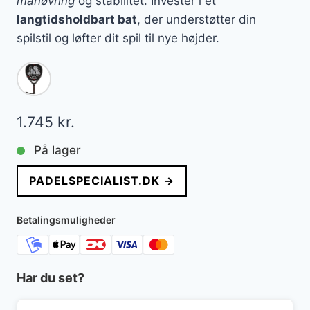
manøvring
og stabilitet. Investér i et
langtidsholdbart bat
, der understøtter din
spilstil og løfter dit spil til nye højder.
1.745
kr.
På lager
PADELSPECIALIST.DK →
Betalingsmuligheder
Har du set?