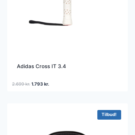
Adidas Cross IT 3.4
Den
Den
2.699
kr.
1.793
kr.
oprindelige
aktuelle
pris
pris
var:
er:
2.699 kr..
1.793 kr..
Tilbud!