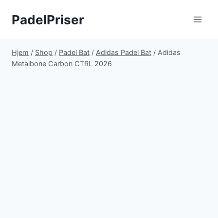
Fortsæt
PadelPriser
til
indhold
Hjem
/
Shop
/
Padel Bat
/
Adidas Padel Bat
/
Adidas
Metalbone Carbon CTRL 2026