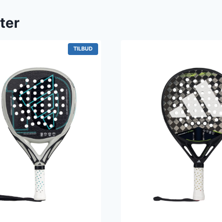
ter
V
TILBUD
A
R
E
P
Å
T
I
L
B
U
D