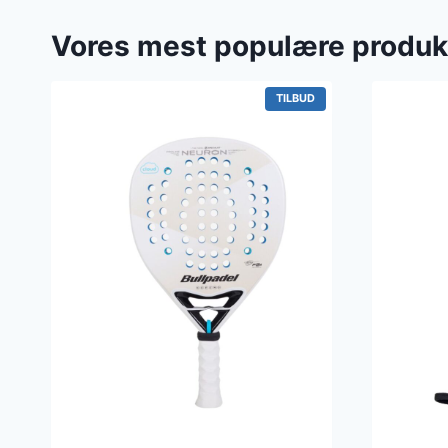
Vores mest populære produk
V
TILBUD
A
R
E
P
Å
T
I
L
B
U
D