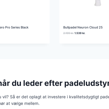
ero Pro Series Black
Bullpadel Neuron Cloud 25
D
D
2.199
kr.
1.539
kr.
e
e
n
n
o
a
p
k
r
t
i
u
n
e
d
l
e
l
l
e
i
p
når du leder efter padeludsty
g
r
e
i
p
s
r
e
 vil? Så er det oplagt at investere i kvalitetsdygtigt pade
i
r
ehør at vælge mellem.
s
:
v
1