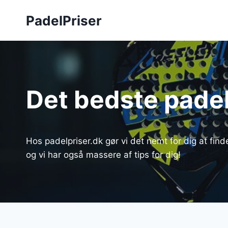
Fortsæt
PadelPriser
til
indhold
Det bedste pade
Hos padelpriser.dk gør vi det nemt for dig at find
og vi har også massere af tips for dig!