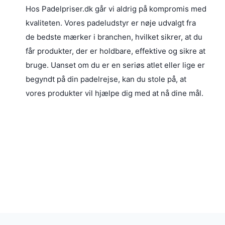
.
.
Hos Padelpriser.dk går vi aldrig på kompromis med
1
k
3
kvaliteten. Vores padeludstyr er nøje udvalgt fra
9
r
9
9
.
9
de bedste mærker i branchen, hvilket sikrer, at du
.
k
k
får produkter, der er holdbare, effektive og sikre at
r
r
bruge. Uanset om du er en seriøs atlet eller lige er
.
.
.
.
begyndt på din padelrejse, kan du stole på, at
vores produkter vil hjælpe dig med at nå dine mål.