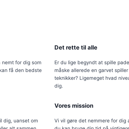
a
.
r
5
:
3
2
9
.
1
k
9
r
9
.
.
Det rette til alle
k
r
.
å nemt for dig som
Er du lige begyndt at spille pade
.
u kan få den bedste
måske allerede en garvet spille
teknikker? Ligemeget hvad niveau 
dig.
Vores mission
il dig, uanset om
Vi vil gøre det nemmere for dig 
 eller alt sammen.
du kan bruge din tid på vigtiger