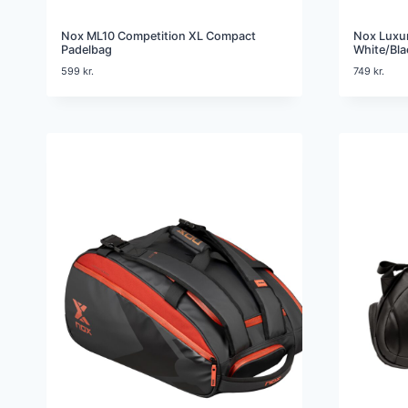
Nox ML10 Competition XL Compact
Nox Luxur
Padelbag
White/Bla
599
kr.
749
kr.