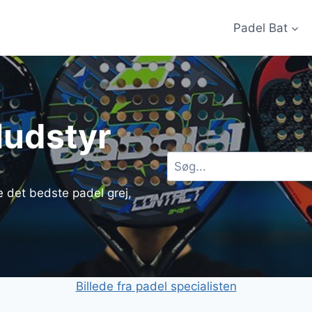
Padel Bat
ludstyr
Søg
e det bedste padel grej,
Billede fra padel specialisten