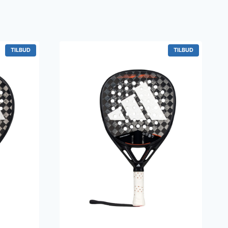
V
V
TILBUD
TILBUD
A
A
R
R
E
E
P
P
Å
Å
T
T
I
I
L
L
B
B
U
U
D
D