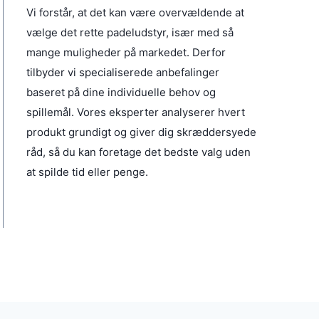
.
Vi forstår, at det kan være overvældende at
6
k
vælge det rette padeludstyr, især med så
9
r
9
.
mange muligheder på markedet. Derfor
.
k
tilbyder vi specialiserede anbefalinger
r
baseret på dine individuelle behov og
.
.
spillemål. Vores eksperter analyserer hvert
produkt grundigt og giver dig skræddersyede
råd, så du kan foretage det bedste valg uden
at spilde tid eller penge.