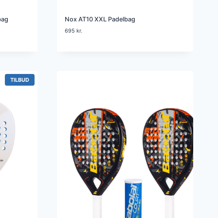
bag
Nox AT10 XXL Padelbag
695
kr.
V
TILBUD
A
R
E
P
Å
T
I
L
B
U
D