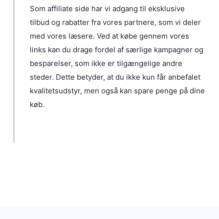
.
Som affiliate side har vi adgang til eksklusive
k
6
k
tilbud og rabatter fra vores partnere, som vi deler
r
9
r
.
9
.
med vores læsere. Ved at købe gennem vores
.
.
k
links kan du drage fordel af særlige kampagner og
r
besparelser, som ikke er tilgængelige andre
.
.
steder. Dette betyder, at du ikke kun får anbefalet
kvalitetsudstyr, men også kan spare penge på dine
køb.