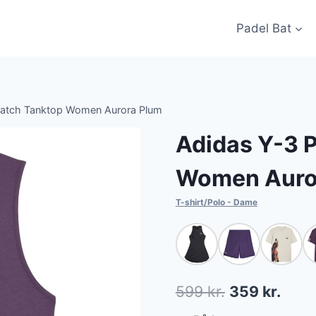
Padel Bat
Match Tanktop Women Aurora Plum
Adidas Y-3 
Women Auro
T-shirt/Polo - Dame
Den
Den
599
kr.
359
kr.
oprindelige
aktue