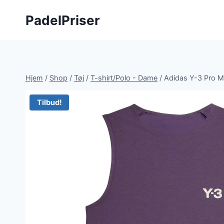
Fortsæt
PadelPriser
til
indhold
Hjem
/
Shop
/
Tøj
/
T-shirt/Polo - Dame
/
Adidas Y-3 Pro 
Tilbud!