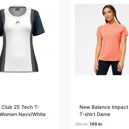
 Club 25 Tech T-
New Balance Impact
t Women Navy/White
T-shirt Dame
Den
Den
360
kr.
199
kr.