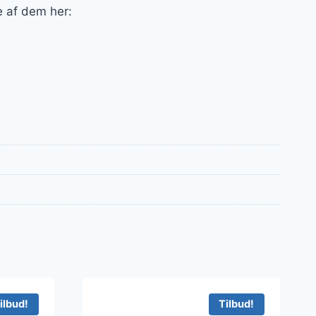
e af dem her:
ilbud!
Tilbud!