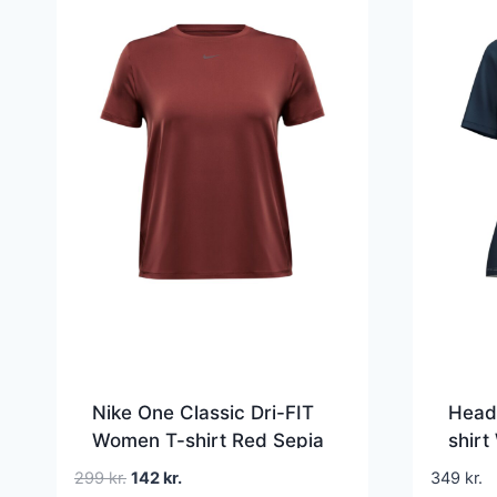
Nike One Classic Dri-FIT
Head
Women T-shirt Red Sepia
shir
Den
Den
299
kr.
142
kr.
349
kr.