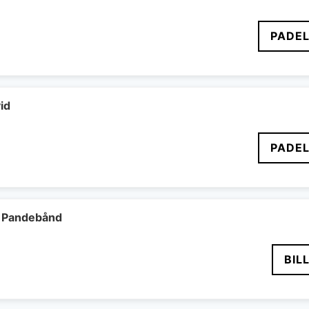
PADEL
id
PADEL
 Pandebånd
BIL