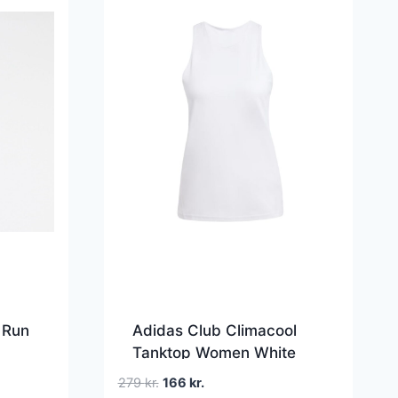
 Run
Adidas Club Climacool
Tanktop Women White
Den
Den
279
kr.
166
kr.