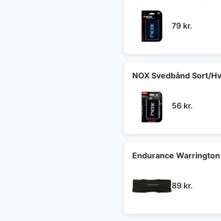
79
kr.
NOX Svedbånd Sort/Hv
56
kr.
Endurance Warrington
89
kr.