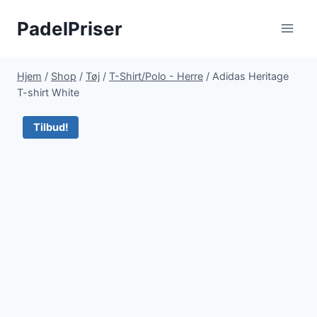
Fortsæt
PadelPriser
til
indhold
Hjem
/
Shop
/
Tøj
/
T-Shirt/Polo - Herre
/
Adidas Heritage
T-shirt White
Tilbud!