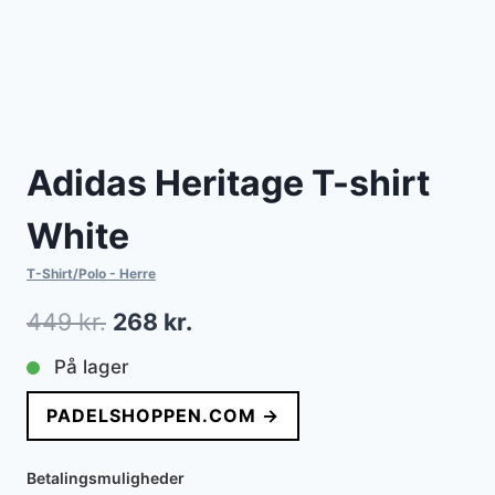
Adidas Heritage T-shirt
White
T-Shirt/Polo - Herre
Den
Den
449
kr.
268
kr.
oprindelige
aktuelle
På lager
pris
pris
PADELSHOPPEN.COM →
var:
er:
449 kr..
268 kr..
Betalingsmuligheder