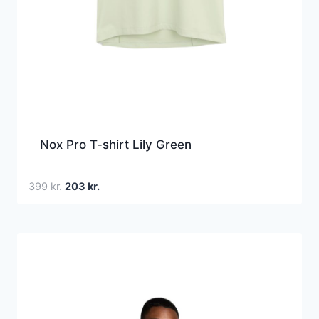
Nox Pro T-shirt Lily Green
Den
Den
399
kr.
203
kr.
oprindelige
aktuelle
pris
pris
var:
er:
399 kr..
203 kr..