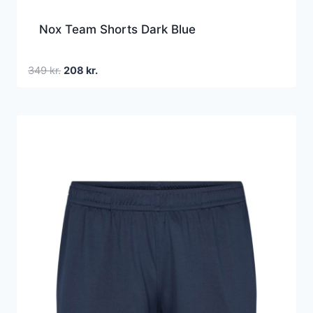
Nox Team Shorts Dark Blue
Den
Den
349
kr.
208
kr.
oprindelige
aktuelle
pris
pris
var:
er:
349 kr..
208 kr..