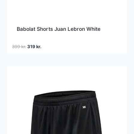
Babolat Shorts Juan Lebron White
Den
Den
399
kr.
319
kr.
oprindelige
aktuelle
pris
pris
var:
er:
399 kr..
319 kr..