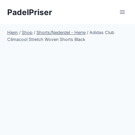
Fortsæt
PadelPriser
til
indhold
Hjem
/
Shop
/
Shorts/Nederdel - Herre
/
Adidas Club
Climacool Stretch Woven Shorts Black