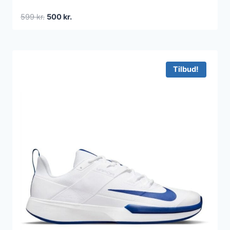
Den
Den
599
kr.
500
kr.
oprindelige
aktuelle
pris
pris
var:
er:
599 kr..
500 kr..
Tilbud!