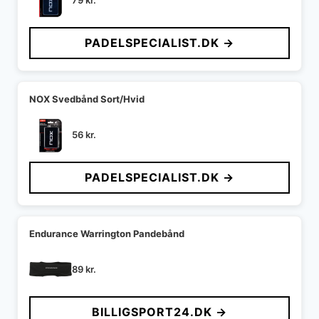
79
kr.
PADELSPECIALIST.DK →
NOX Svedbånd Sort/Hvid
56
kr.
PADELSPECIALIST.DK →
Endurance Warrington Pandebånd
89
kr.
BILLIGSPORT24.DK →