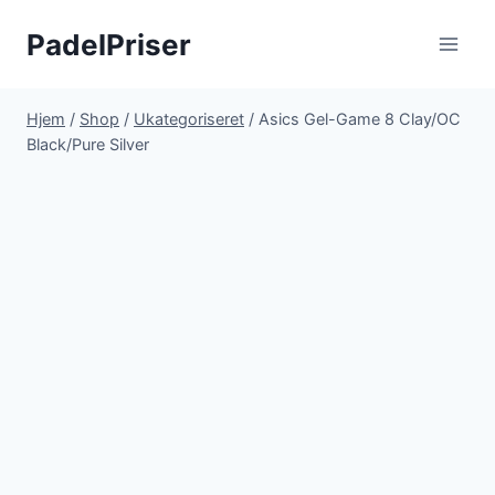
Fortsæt
PadelPriser
til
indhold
Hjem
/
Shop
/
Ukategoriseret
/
Asics Gel-Game 8 Clay/OC
Black/Pure Silver