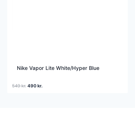
Nike Vapor Lite White/Hyper Blue
Den
Den
549
kr.
490
kr.
oprindelige
aktuelle
pris
pris
var:
er:
549 kr..
490 kr..