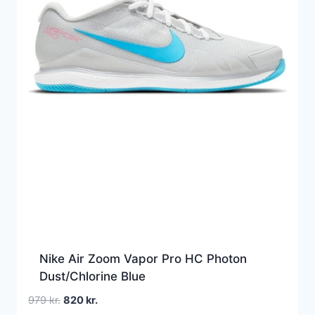
Nike Air Zoom Vapor Pro HC Photon
Dust/Chlorine Blue
Den
Den
979
kr.
820
kr.