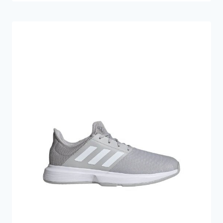
oprindelige
aktuelle
pris
pris
var:
er:
979 kr..
820 kr..