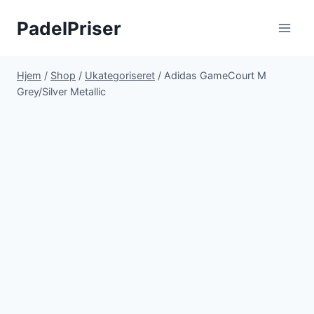
Fortsæt
PadelPriser
til
indhold
Hjem
/
Shop
/
Ukategoriseret
/
Adidas GameCourt M
Grey/Silver Metallic