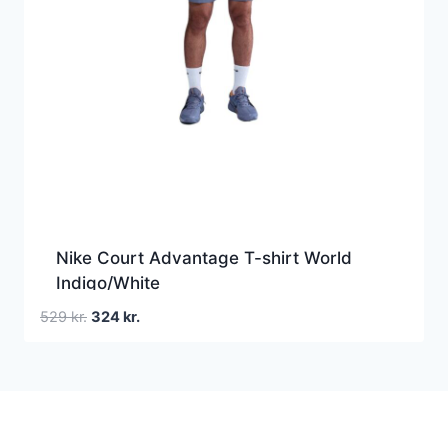
Nike Court Advantage T-shirt World
Indigo/White
Den
Den
529
kr.
324
kr.
oprindelige
aktuelle
pris
pris
var:
er:
529 kr..
324 kr..