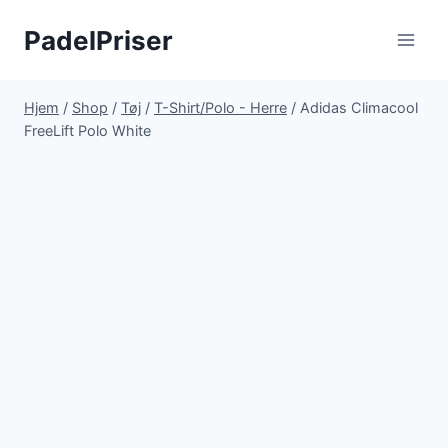
Fortsæt
PadelPriser
til
indhold
Hjem
/
Shop
/
Tøj
/
T-Shirt/Polo - Herre
/
Adidas Climacool
FreeLift Polo White