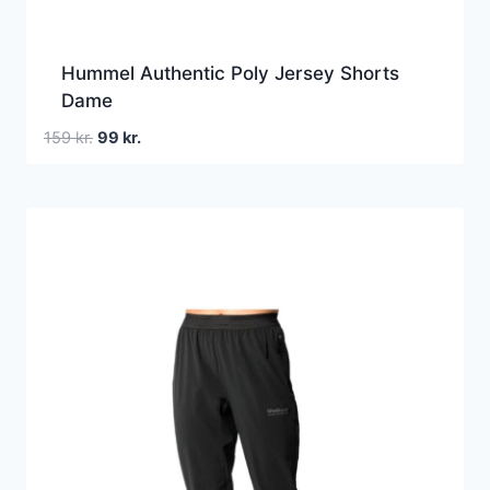
Hummel Authentic Poly Jersey Shorts
Dame
Den
Den
159
kr.
99
kr.
oprindelige
aktuelle
pris
pris
var:
er:
159 kr..
99 kr..