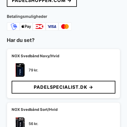
PADELSHOPPEN.COM →
var:
er:
529 kr..
333 kr..
Betalingsmuligheder
Har du set?
NOX Svedbånd Navy/Hvid
79
kr.
PADELSPECIALIST.DK →
NOX Svedbånd Sort/Hvid
56
kr.