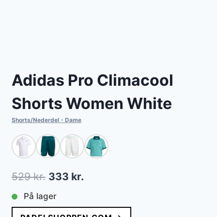
Adidas Pro Climacool
Shorts Women White
Shorts/Nederdel - Dame
Den
Den
529
kr.
333
kr.
oprindelige
aktuelle
På lager
pris
pris