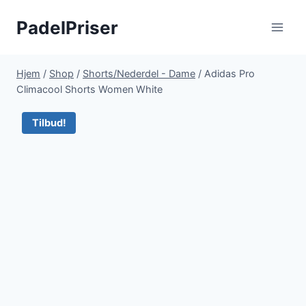
Fortsæt
PadelPriser
til
indhold
Hjem
/
Shop
/
Shorts/Nederdel - Dame
/
Adidas Pro
Climacool Shorts Women White
Tilbud!