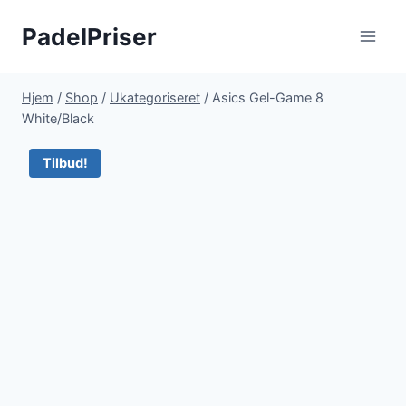
Fortsæt
PadelPriser
til
indhold
Hjem
/
Shop
/
Ukategoriseret
/
Asics Gel-Game 8
White/Black
Tilbud!