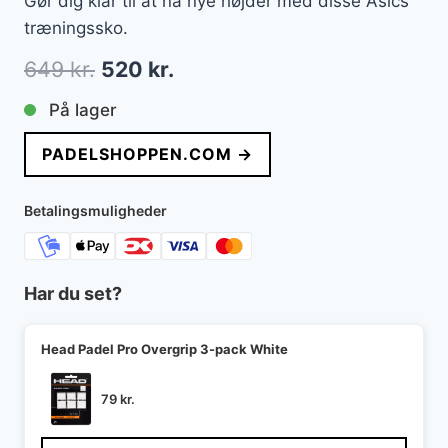
Gør dig klar til at nå nye højder med disse Asics
træningssko.
Den
Den
649
kr.
520
kr.
oprindelige
aktuelle
På lager
pris
pris
PADELSHOPPEN.COM →
var:
er:
649 kr..
520 kr..
Betalingsmuligheder
Har du set?
Head Padel Pro Overgrip 3-pack White
79
kr.