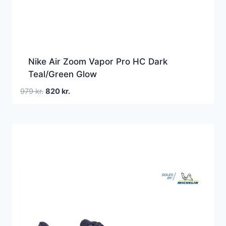
Nike Air Zoom Vapor Pro HC Dark
Teal/Green Glow
Den
Den
979
kr.
820
kr.
oprindelige
aktuelle
pris
pris
var:
er:
979 kr..
820 kr..