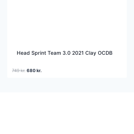
Head Sprint Team 3.0 2021 Clay OCDB
Den
Den
749
kr.
680
kr.
oprindelige
aktuelle
pris
pris
var:
er:
749 kr..
680 kr..