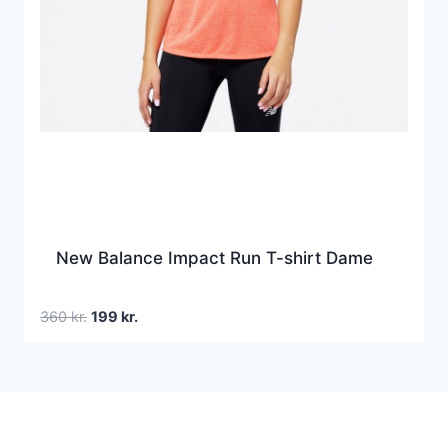
New Balance Impact Run T-shirt Dame
Den
Den
360
kr.
199
kr.
oprindelige
aktuelle
pris
pris
var:
er:
360 kr..
199 kr..