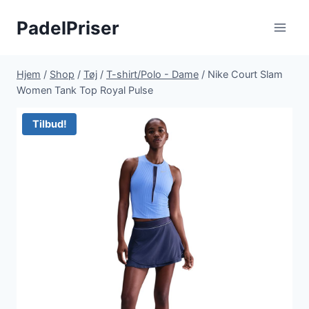
Fortsæt
PadelPriser
til
indhold
Hjem
/
Shop
/
Tøj
/
T-shirt/Polo - Dame
/
Nike Court Slam
Women Tank Top Royal Pulse
Tilbud!