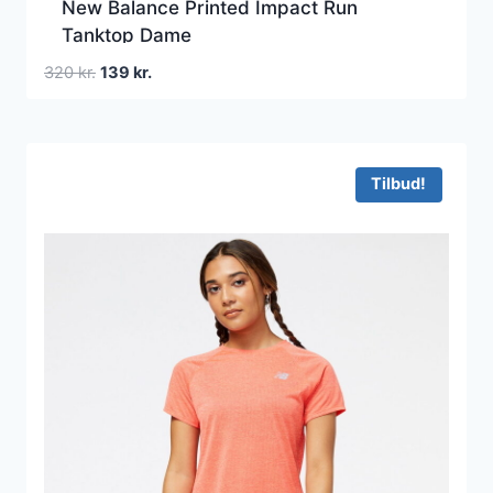
New Balance Printed Impact Run
Tanktop Dame
Den
Den
320
kr.
139
kr.
oprindelige
aktuelle
pris
pris
var:
er:
320 kr..
139 kr..
Tilbud!