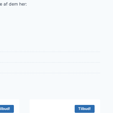
le af dem her:
ilbud!
Tilbud!