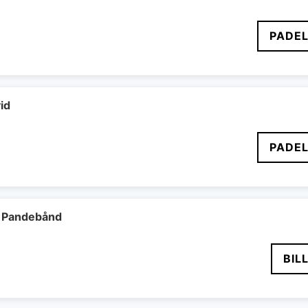
PADEL
id
PADEL
 Pandebånd
BIL