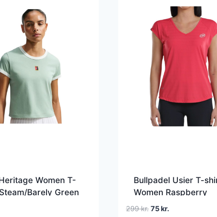
 Heritage Women T-
Bullpadel Usier T-shi
 Steam/Barely Green
Women Raspberry
Den
Den
299
kr.
75
kr.