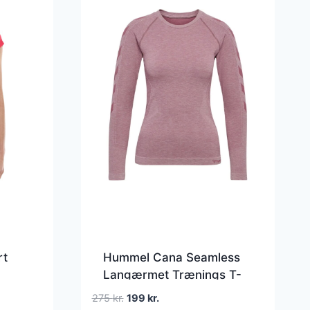
rt
Hummel Cana Seamless
Langærmet Trænings T-
shirt Dame
Den
Den
275
kr.
199
kr.