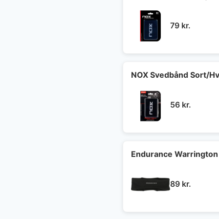
79
kr.
NOX Svedbånd Sort/Hv
56
kr.
Endurance Warrington
89
kr.