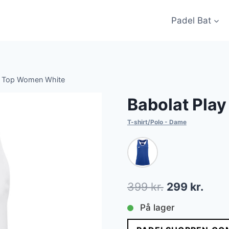
Padel Bat
k Top Women White
Babolat Pla
T-shirt/Polo - Dame
Den
Den
399
kr.
299
kr.
oprindelige
aktue
På lager
pris
pris