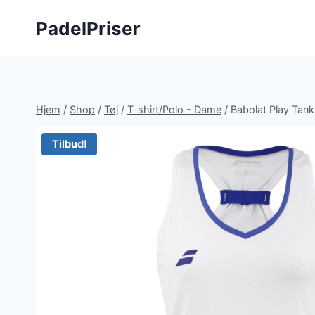
Fortsæt
PadelPriser
til
indhold
Hjem
/
Shop
/
Tøj
/
T-shirt/Polo - Dame
/
Babolat Play Tan
Tilbud!