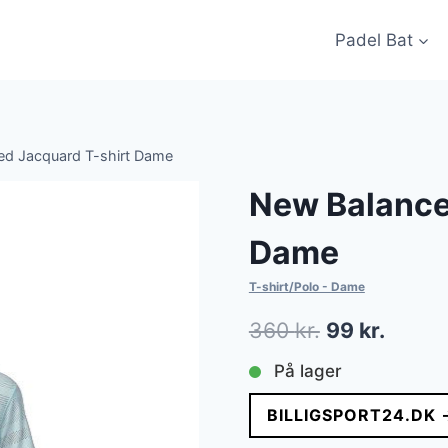
Padel Bat
ed Jacquard T-shirt Dame
New Balance
Dame
T-shirt/Polo - Dame
Den
Den
360
kr.
99
kr.
oprindelige
aktuel
På lager
pris
pris
BILLIGSPORT24.DK 
var:
er: