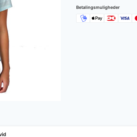
360 kr..
99 kr..
Betalingsmuligheder
vid