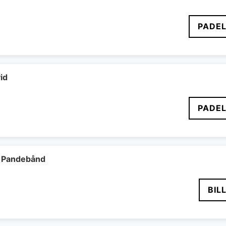
PADEL
id
PADEL
 Pandebånd
BIL