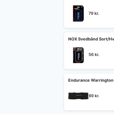
79
kr.
NOX Svedbånd Sort/Hv
56
kr.
Endurance Warrington
89
kr.