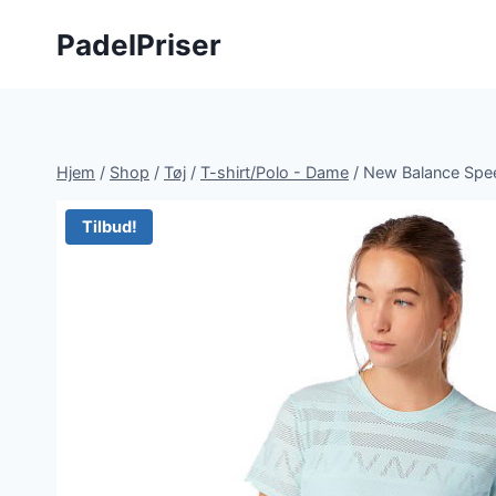
Fortsæt
PadelPriser
til
indhold
Hjem
/
Shop
/
Tøj
/
T-shirt/Polo - Dame
/
New Balance Spe
Tilbud!