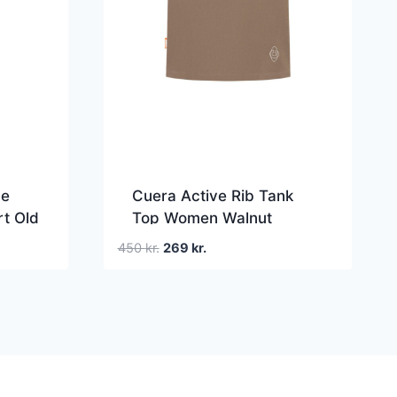
ge
Cuera Active Rib Tank
rt Old
Top Women Walnut
Den
Den
450
kr.
269
kr.
oprindelige
aktuelle
pris
pris
var:
er:
450 kr..
269 kr..