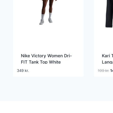
Nike Victory Women Dri-
Kari 
FIT Tank Top White
Lang
shirt
D
349
kr.
199
kr.
1
o
pr
va
19