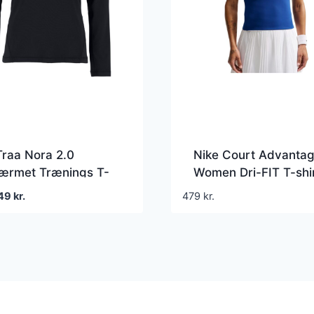
Traa Nora 2.0
Nike Court Advanta
ærmet Trænings T-
Women Dri-FIT T-shi
 Dame
Royal
en
Den
49
kr.
479
kr.
prindelige
aktuelle
is
pris
r:
er:
9 kr..
149 kr..