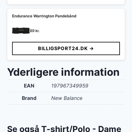
Endurance Warrington Pandebånd
89
kr.
BILLIGSPORT24.DK →
Yderligere information
EAN
197967349959
Brand
New Balance
Se også T-shirt/Polo - Dame