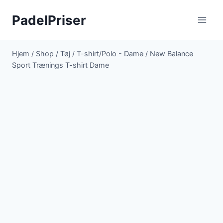
Fortsæt
PadelPriser
til
indhold
Hjem
/
Shop
/
Tøj
/
T-shirt/Polo - Dame
/
New Balance
Sport Trænings T-shirt Dame