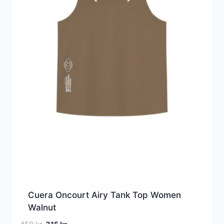
Cuera Oncourt Airy Tank Top Women
Walnut
Den
Den