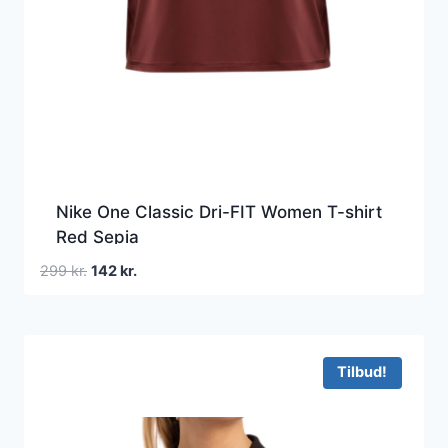
Nike One Classic Dri-FIT Women T-shirt
Red Sepia
Den
Den
299
kr.
142
kr.
oprindelige
aktuelle
pris
pris
var:
er:
299 kr..
142 kr..
Tilbud!