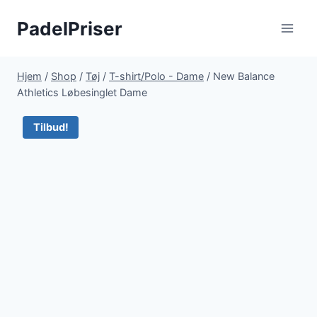
Fortsæt
PadelPriser
til
indhold
Hjem
/
Shop
/
Tøj
/
T-shirt/Polo - Dame
/
New Balance
Athletics Løbesinglet Dame
Tilbud!