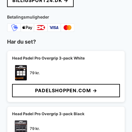
BILLIGSPORT24.DK →
var:
er:
320 kr..
149 kr..
Betalingsmuligheder
Har du set?
Head Padel Pro Overgrip 3-pack White
79
kr.
PADELSHOPPEN.COM →
Head Padel Pro Overgrip 3-pack Black
79
kr.