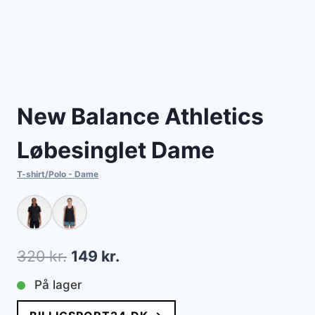
New Balance Athletics
Løbesinglet Dame
T-shirt/Polo - Dame
Den
Den
320
kr.
149
kr.
oprindelige
aktuelle
På lager
pris
pris