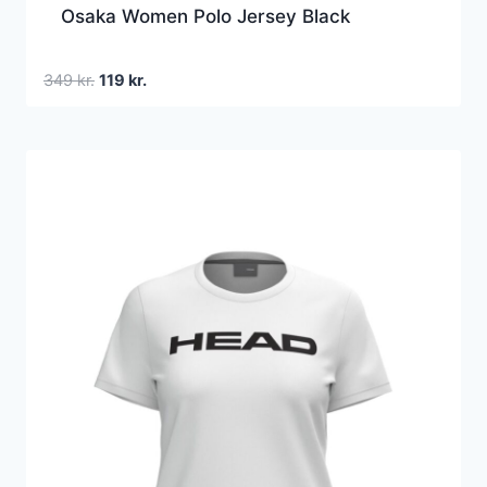
Osaka Women Polo Jersey Black
Den
Den
349
kr.
119
kr.
oprindelige
aktuelle
pris
pris
var:
er:
349 kr..
119 kr..