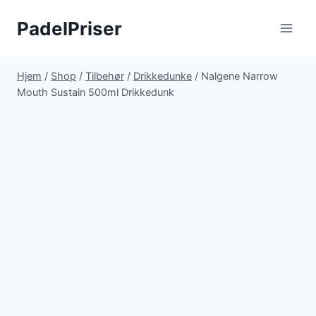
Fortsæt
PadelPriser
til
indhold
Hjem
/
Shop
/
Tilbehør
/
Drikkedunke
/
Nalgene Narrow
Mouth Sustain 500ml Drikkedunk