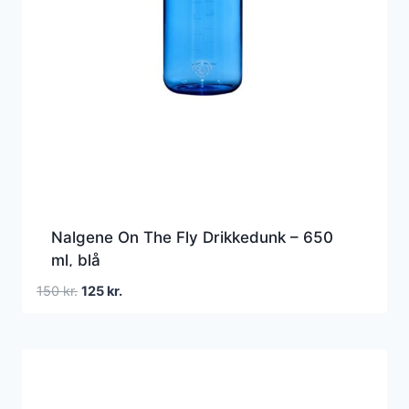
Nalgene On The Fly Drikkedunk – 650
ml, blå
Den
Den
150
kr.
125
kr.
oprindelige
aktuelle
pris
pris
var:
er:
150 kr..
125 kr..