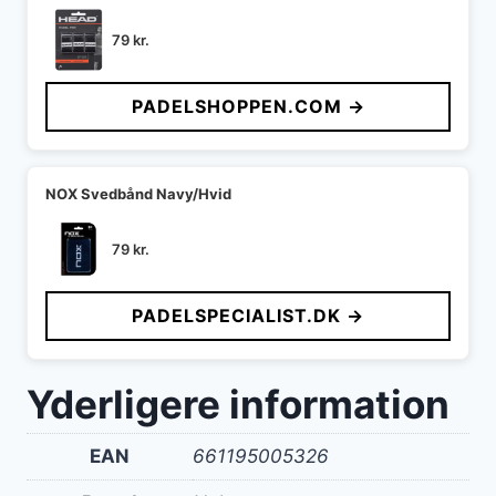
79
kr.
PADELSHOPPEN.COM →
NOX Svedbånd Navy/Hvid
79
kr.
PADELSPECIALIST.DK →
Yderligere information
EAN
661195005326