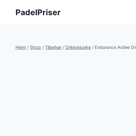
Fortsæt
PadelPriser
til
indhold
Hjem
/
Shop
/
Tilbehør
/
Drikkedunke
/
Endurance Ardee Dr