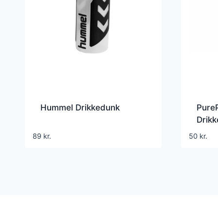
Hummel Drikkedunk
Pure
Drik
89
kr.
50
kr.