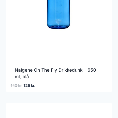
Nalgene On The Fly Drikkedunk – 650
ml, blå
Den
Den
150
kr.
125
kr.
oprindelige
aktuelle
pris
pris
var:
er:
150 kr..
125 kr..