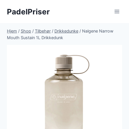
Fortsæt
PadelPriser
til
indhold
Hjem
/
Shop
/
Tilbehør
/
Drikkedunke
/
Nalgene Narrow
Mouth Sustain 1L Drikkedunk