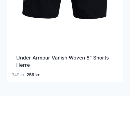
Under Armour Vanish Woven 8″ Shorts
Herre
Den
Den
349
kr.
259
kr.
oprindelige
aktuelle
pris
pris
var:
er:
349 kr..
259 kr..