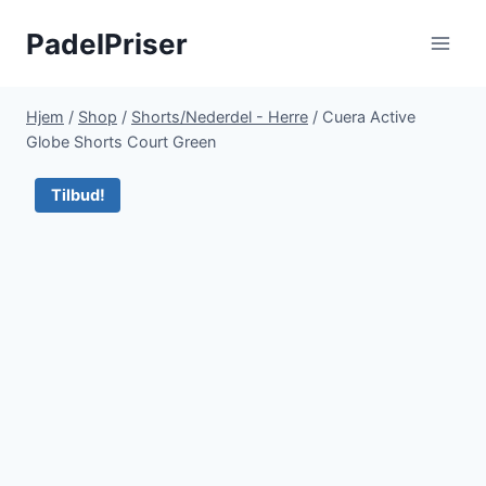
Fortsæt
PadelPriser
til
indhold
Hjem
/
Shop
/
Shorts/Nederdel - Herre
/
Cuera Active
Globe Shorts Court Green
Tilbud!