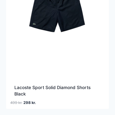
Lacoste Sport Solid Diamond Shorts
Black
Den
Den
499
kr.
298
kr.
oprindelige
aktuelle
pris
pris