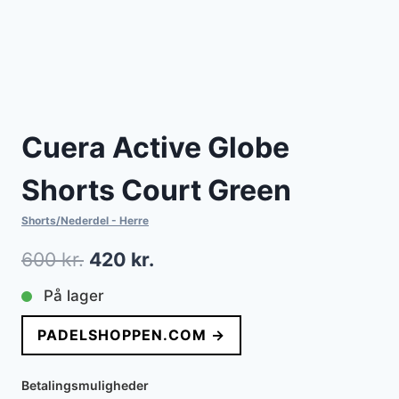
Cuera Active Globe
Shorts Court Green
Shorts/Nederdel - Herre
Den
Den
600
kr.
420
kr.
oprindelige
aktuelle
På lager
pris
pris
PADELSHOPPEN.COM →
var:
er:
600 kr..
420 kr..
Betalingsmuligheder