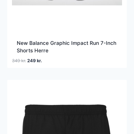
New Balance Graphic Impact Run 7-Inch
Shorts Herre
Den
Den
349
kr.
249
kr.
oprindelige
aktuelle
pris
pris
var:
er:
349 kr..
249 kr..