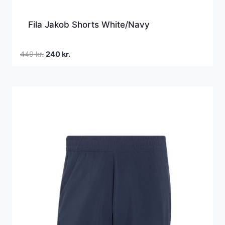
Fila Jakob Shorts White/Navy
Den
Den
449
kr.
240
kr.
oprindelige
aktuelle
pris
pris
var:
er:
449 kr..
240 kr..