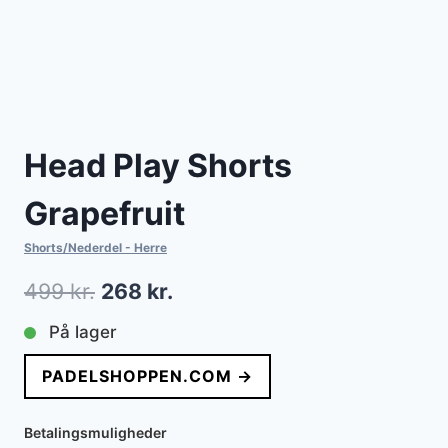
Head Play Shorts
Grapefruit
Shorts/Nederdel - Herre
Den
Den
499
kr.
268
kr.
oprindelige
aktuelle
På lager
pris
pris
PADELSHOPPEN.COM →
var:
er:
499 kr..
268 kr..
Betalingsmuligheder