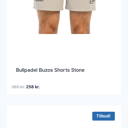
Bullpadel Buzos Shorts Stone
Den
Den
369
kr.
258
kr.
oprindelige
aktuelle
pris
pris
var:
er:
369 kr..
258 kr..
Tilbud!