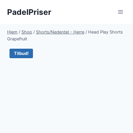
Fortsæt
PadelPriser
til
indhold
Hjem
/
Shop
/
Shorts/Nederdel - Herre
/
Head Play Shorts
Grapefruit
Tilbud!