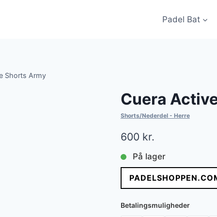
Padel Bat
be Shorts Army
Cuera Activ
Shorts/Nederdel - Herre
600
kr.
På lager
PADELSHOPPEN.CO
Betalingsmuligheder