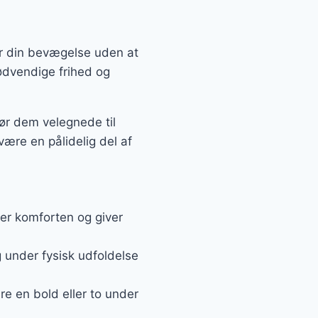
r din bevægelse uden at
ødvendige frihed og
ør dem velegnede til
være en pålidelig del af
rer komforten og giver
g under fysisk udfoldelse
e en bold eller to under