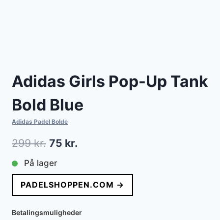
Adidas Girls Pop-Up Tank
Bold Blue
Adidas Padel Bolde
Den
Den
299
kr.
75
kr.
oprindelige
aktuelle
På lager
pris
pris
PADELSHOPPEN.COM →
var:
er:
299 kr..
75 kr..
Betalingsmuligheder