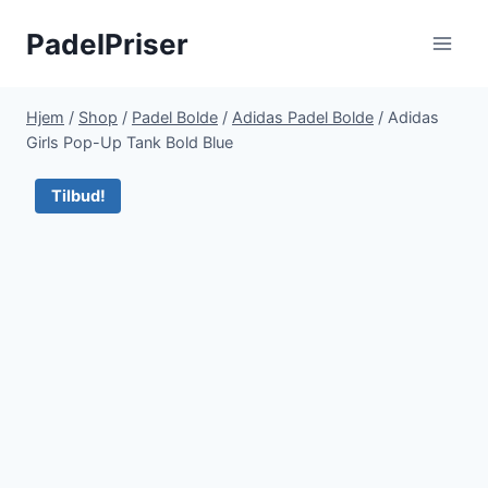
Fortsæt
PadelPriser
til
indhold
Hjem
/
Shop
/
Padel Bolde
/
Adidas Padel Bolde
/
Adidas
Girls Pop-Up Tank Bold Blue
Tilbud!