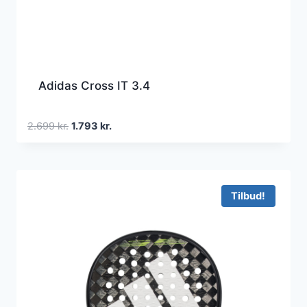
Adidas Cross IT 3.4
Den
Den
2.699
kr.
1.793
kr.
oprindelige
aktuelle
pris
pris
var:
er:
2.699 kr..
1.793 kr..
Tilbud!