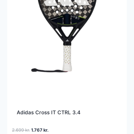
Adidas Cross IT CTRL 3.4
Den
Den
2.699
kr.
1.767
kr.