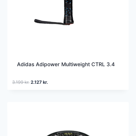
Adidas Adipower Multiweight CTRL 3.4
Den
Den
3.199
kr.
2.127
kr.
oprindelige
aktuelle
pris
pris
var:
er:
3.199 kr..
2.127 kr..