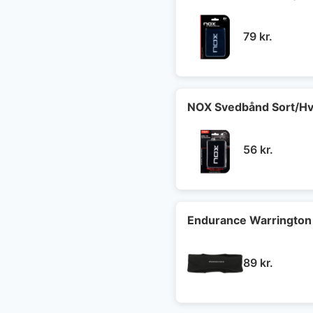
79
kr.
NOX Svedbånd Sort/Hv
56
kr.
Endurance Warrington
89
kr.