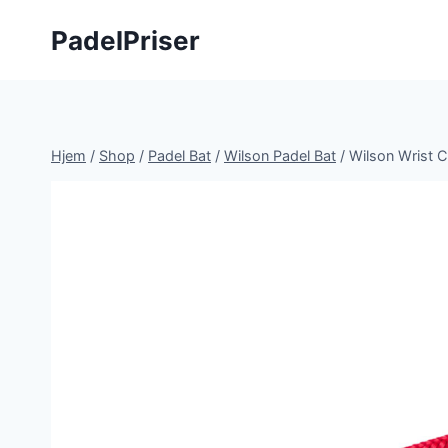
Fortsæt
PadelPriser
til
indhold
Hjem
/
Shop
/
Padel Bat
/
Wilson Padel Bat
/
Wilson Wrist C