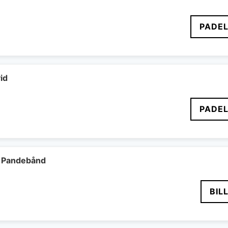
PADEL
id
PADEL
 Pandebånd
BIL