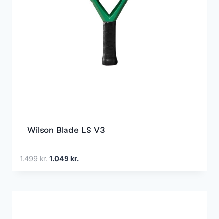
Wilson Blade LS V3
Den
Den
1.499
kr.
1.049
kr.
oprindelige
aktuelle
pris
pris
var:
er:
1.499 kr..
1.049 kr..