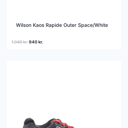
Wilson Kaos Rapide Outer Space/White
Den
Den
1.049
kr.
940
kr.
oprindelige
aktuelle
pris
pris
var:
er:
1.049 kr..
940 kr..