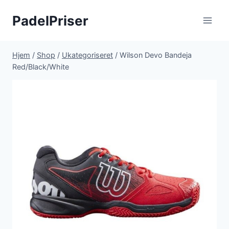
Fortsæt
PadelPriser
til
indhold
Hjem
/
Shop
/
Ukategoriseret
/
Wilson Devo Bandeja
Red/Black/White