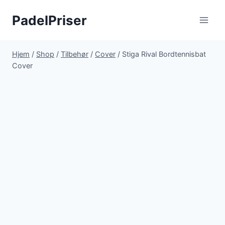
Fortsæt
PadelPriser
til
indhold
Hjem
/
Shop
/
Tilbehør
/
Cover
/
Stiga Rival Bordtennisbat
Cover