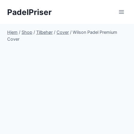
Fortsæt
PadelPriser
til
indhold
Hjem
/
Shop
/
Tilbehør
/
Cover
/
Wilson Padel Premium
Cover