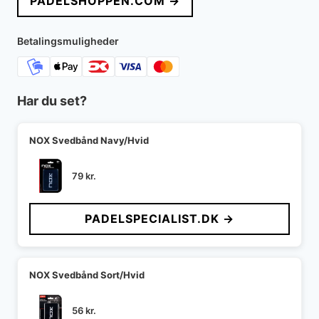
PADELSHOPPEN.COM →
Betalingsmuligheder
Har du set?
NOX Svedbånd Navy/Hvid
79
kr.
PADELSPECIALIST.DK →
NOX Svedbånd Sort/Hvid
56
kr.