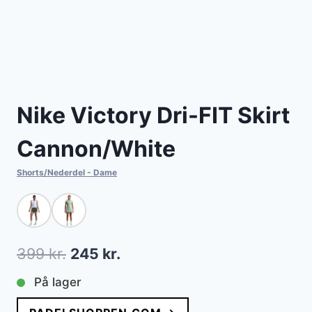
Nike Victory Dri-FIT Skirt
Cannon/White
Shorts/Nederdel - Dame
Den
Den
399
kr.
245
kr.
oprindelige
aktuelle
På lager
pris
pris