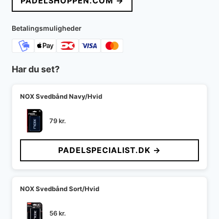
PADELSHOPPEN.COM →
var:
er:
399 kr..
245 kr..
Betalingsmuligheder
Har du set?
NOX Svedbånd Navy/Hvid
79
kr.
PADELSPECIALIST.DK →
NOX Svedbånd Sort/Hvid
56
kr.