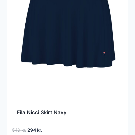
Fila Nicci Skirt Navy
Den
Den
549
kr.
294
kr.