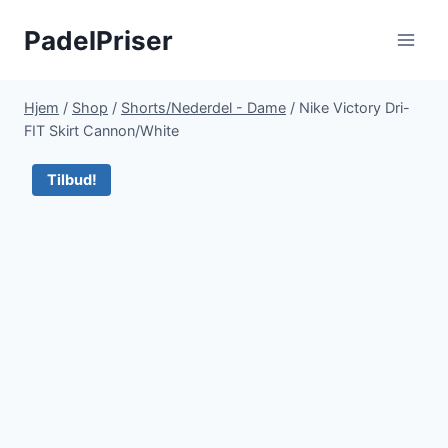
Fortsæt
PadelPriser
til
indhold
Hjem
/
Shop
/
Shorts/Nederdel - Dame
/
Nike Victory Dri-
FIT Skirt Cannon/White
Tilbud!