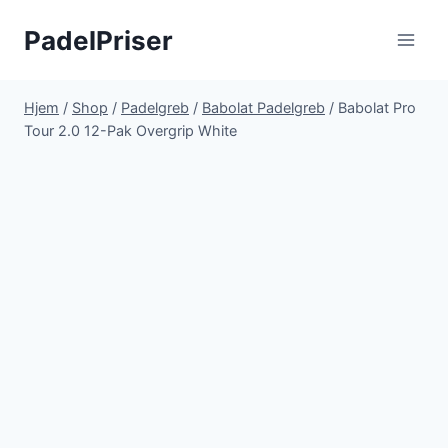
Fortsæt
PadelPriser
til
indhold
Hjem
/
Shop
/
Padelgreb
/
Babolat Padelgreb
/
Babolat Pro
Tour 2.0 12-Pak Overgrip White