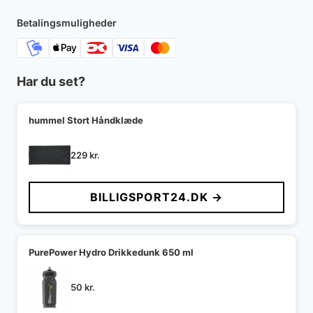
499 kr..
306 kr..
Betalingsmuligheder
Har du set?
hummel Stort Håndklæde
229
kr.
BILLIGSPORT24.DK →
PurePower Hydro Drikkedunk 650 ml
50
kr.