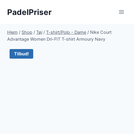
Fortsæt
PadelPriser
til
indhold
Hjem
/
Shop
/
Tøj
/
T-shirt/Polo - Dame
/
Nike Court
Advantage Women Dri-FIT T-shirt Armoury Navy
Tilbud!