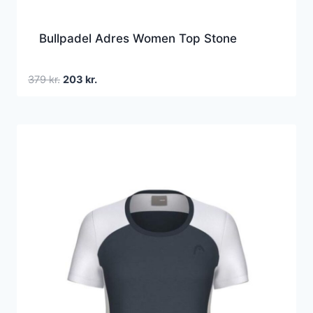
Bullpadel Adres Women Top Stone
Den
Den
379
kr.
203
kr.
oprindelige
aktuelle
pris
pris
var:
er:
379 kr..
203 kr..