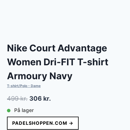
Nike Court Advantage
Women Dri-FIT T-shirt
Armoury Navy
T-shirt/Polo - Dame
Den
Den
499
kr.
306
kr.
oprindelige
aktuelle
På lager
pris
pris
PADELSHOPPEN.COM →
var:
er: