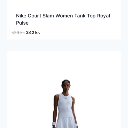
Nike Court Slam Women Tank Top Royal
Pulse
Den
Den
529
kr.
342
kr.
oprindelige
aktuelle
pris
pris
var:
er:
529 kr..
342 kr..