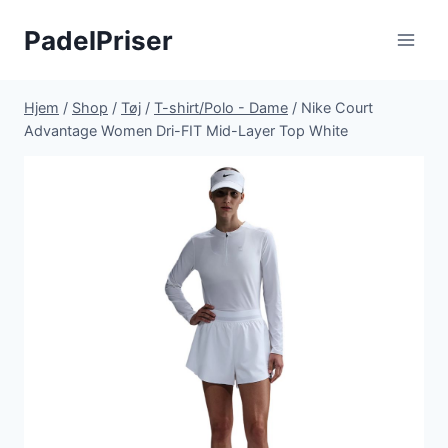
Fortsæt
PadelPriser
til
indhold
Hjem
/
Shop
/
Tøj
/
T-shirt/Polo - Dame
/
Nike Court
Advantage Women Dri-FIT Mid-Layer Top White