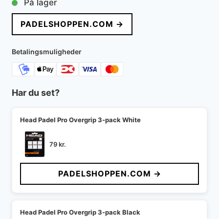
På lager
pris
pris
PADELSHOPPEN.COM →
var:
er:
449 kr..
240 kr..
Betalingsmuligheder
Har du set?
Head Padel Pro Overgrip 3-pack White
79
kr.
PADELSHOPPEN.COM →
Head Padel Pro Overgrip 3-pack Black