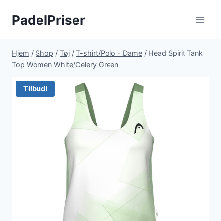
Fortsæt
PadelPriser
til
indhold
Hjem
/
Shop
/
Tøj
/
T-shirt/Polo - Dame
/
Head Spirit Tank
Top Women White/Celery Green
Tilbud!