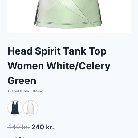
Head Spirit Tank Top
Women White/Celery
Green
T-shirt/Polo - Dame
Den
Den
449
kr.
240
kr.
oprindelige
aktuelle