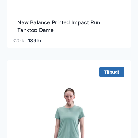
New Balance Printed Impact Run
Tanktop Dame
Den
Den
320
kr.
139
kr.
oprindelige
aktuelle
pris
pris
var:
er:
320 kr..
139 kr..
Tilbud!