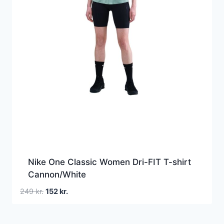
Nike One Classic Women Dri-FIT T-shirt
Cannon/White
Den
Den
249
kr.
152
kr.
oprindelige
aktuelle
pris
pris