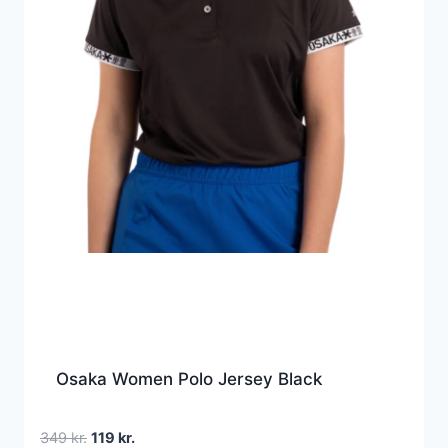
Osaka Women Polo Jersey Black
Den
Den
349
kr.
119
kr.