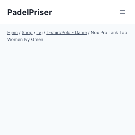
Fortsæt
PadelPriser
til
indhold
Hjem
/
Shop
/
Tøj
/
T-shirt/Polo - Dame
/
Nox Pro Tank Top
Women Ivy Green