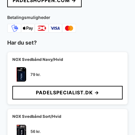
PADELSHOPPEN.COM →
Betalingsmuligheder
Har du set?
NOX Svedbånd Navy/Hvid
79
kr.
PADELSPECIALIST.DK →
NOX Svedbånd Sort/Hvid
56
kr.