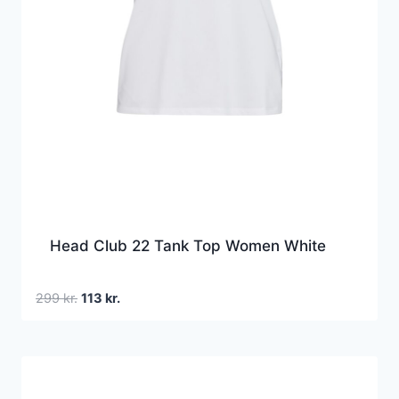
Head Club 22 Tank Top Women White
Den
Den
299
kr.
113
kr.
oprindelige
aktuelle
pris
pris
var:
er:
299 kr..
113 kr..