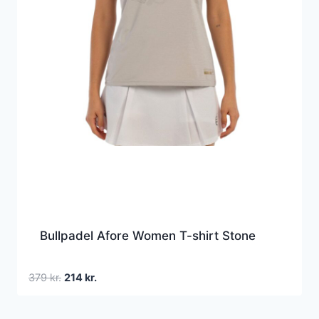
Bullpadel Afore Women T-shirt Stone
Den
Den
379
kr.
214
kr.
oprindelige
aktuelle
pris
pris