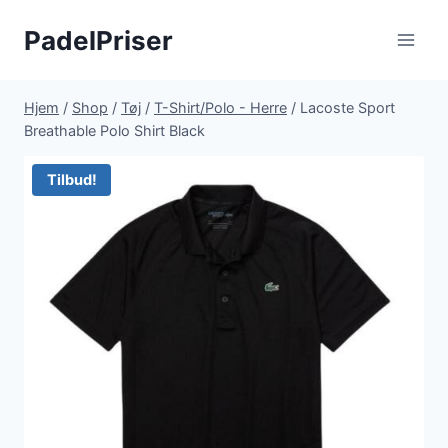
Fortsæt
PadelPriser
til
indhold
Hjem
/
Shop
/
Tøj
/
T-Shirt/Polo - Herre
/
Lacoste Sport
Breathable Polo Shirt Black
Tilbud!