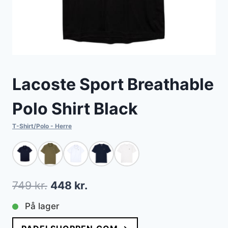
Lacoste Sport Breathable
Polo Shirt Black
T-Shirt/Polo - Herre
Den
Den
749
kr.
448
kr.
oprindelige
aktuelle
På lager
pris
pris