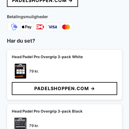
PADELSHOPPEN.COM →
var:
er:
749 kr..
448 kr..
Betalingsmuligheder
Har du set?
Head Padel Pro Overgrip 3-pack White
79
kr.
PADELSHOPPEN.COM →
Head Padel Pro Overgrip 3-pack Black
79
kr.