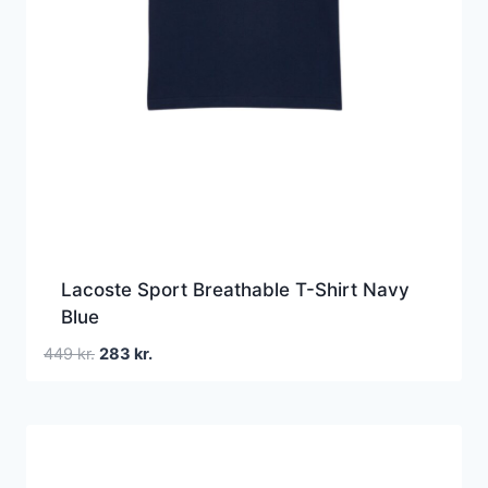
Lacoste Sport Breathable T-Shirt Navy
Blue
Den
Den
449
kr.
283
kr.
oprindelige
aktuelle
pris
pris
var:
er:
449 kr..
283 kr..