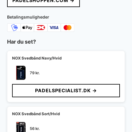
PADELSHOPPEN.COM →
var:
er:
449 kr..
268 kr..
Betalingsmuligheder
Har du set?
NOX Svedbånd Navy/Hvid
79
kr.
PADELSPECIALIST.DK →
NOX Svedbånd Sort/Hvid
56
kr.