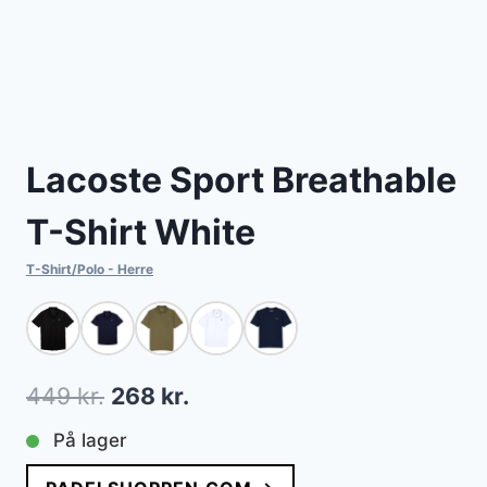
Lacoste Sport Breathable
T-Shirt White
T-Shirt/Polo - Herre
Den
Den
449
kr.
268
kr.
oprindelige
aktuelle
På lager
pris
pris