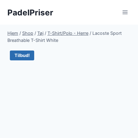
Fortsæt
PadelPriser
til
indhold
Hjem
/
Shop
/
Tøj
/
T-Shirt/Polo - Herre
/
Lacoste Sport
Breathable T-Shirt White
Tilbud!