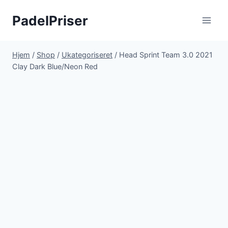
Fortsæt
PadelPriser
til
indhold
Hjem
/
Shop
/
Ukategoriseret
/
Head Sprint Team 3.0 2021
Clay Dark Blue/Neon Red