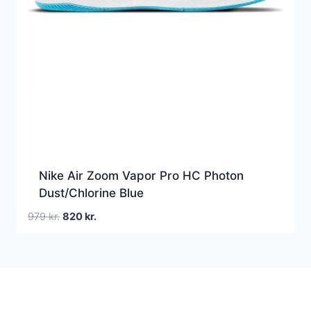
Nike Air Zoom Vapor Pro HC Photon
Dust/Chlorine Blue
Den
Den
979
kr.
820
kr.
oprindelige
aktuelle
pris
pris
var:
er:
979 kr..
820 kr..