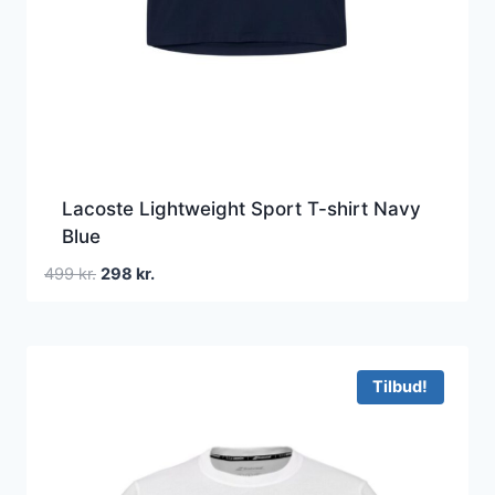
Lacoste Lightweight Sport T-shirt Navy
Blue
Den
Den
499
kr.
298
kr.
oprindelige
aktuelle
pris
pris
var:
er:
499 kr..
298 kr..
Tilbud!