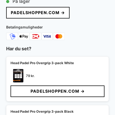
På lager
pris
pris
PADELSHOPPEN.COM →
var:
er:
550 kr..
385 kr..
Betalingsmuligheder
Har du set?
Head Padel Pro Overgrip 3-pack White
79
kr.
PADELSHOPPEN.COM →
Head Padel Pro Overgrip 3-pack Black