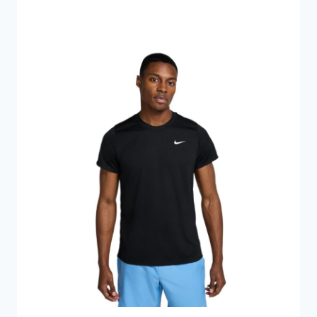
329 kr..
201 kr..