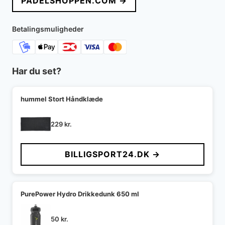
PADELSHOPPEN.COM →
Betalingsmuligheder
Har du set?
hummel Stort Håndklæde
229
kr.
BILLIGSPORT24.DK →
PurePower Hydro Drikkedunk 650 ml
50
kr.