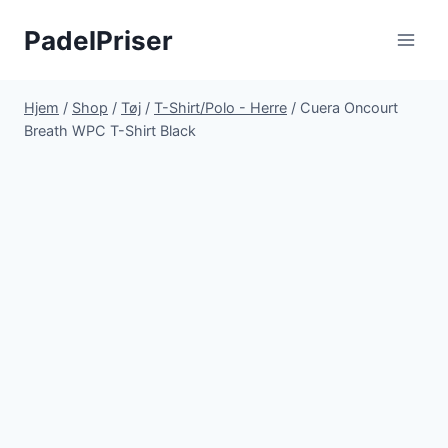
Fortsæt
PadelPriser
til
indhold
Hjem
/
Shop
/
Tøj
/
T-Shirt/Polo - Herre
/
Cuera Oncourt
Breath WPC T-Shirt Black