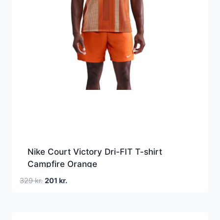
Nike Court Victory Dri-FIT T-shirt
Campfire Orange
Den
Den
329
kr.
201
kr.
oprindelige
aktuelle
pris
pris
var:
er: