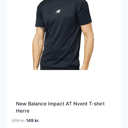
New Balance Impact AT Nvent T-shirt
Herre
Den
Den
299
kr.
149
kr.
oprindelige
aktuelle