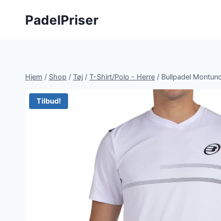
Fortsæt
PadelPriser
til
indhold
Hjem
/
Shop
/
Tøj
/
T-Shirt/Polo - Herre
/
Bullpadel Montuno
Tilbud!