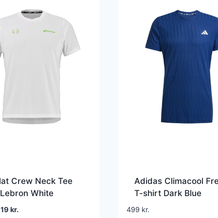
lat Crew Neck Tee
Adidas Climacool Fre
 Lebron White
T-shirt Dark Blue
en
Den
319
kr.
499
kr.