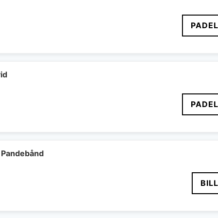
PADEL
id
PADEL
 Pandebånd
BIL