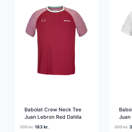
Babolat Crew Neck Tee
Babo
Juan Lebron Red Dahlia
Juan
Den
Den
D
399
kr.
183
kr.
399
kr.