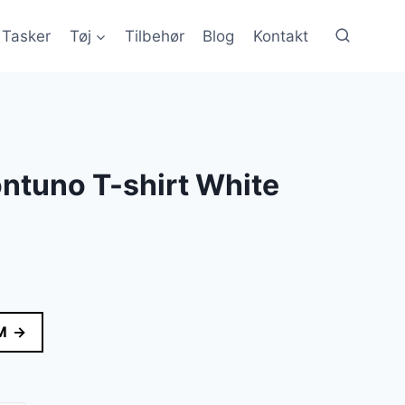
Tasker
Tøj
Tilbehør
Blog
Kontakt
ntuno T-shirt White
lle
M →
..