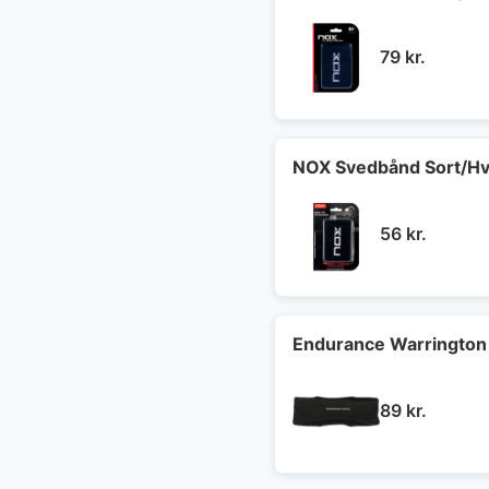
79
kr.
NOX Svedbånd Sort/Hv
56
kr.
Endurance Warrington
89
kr.