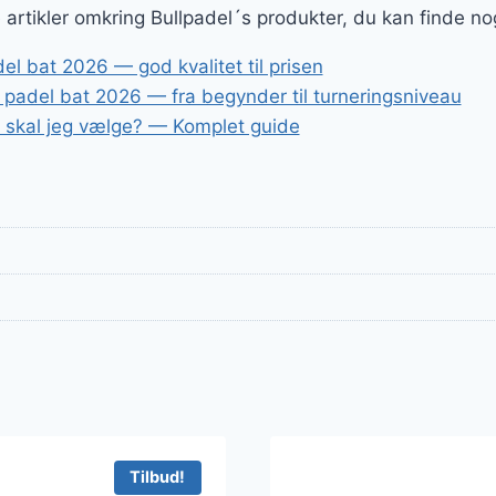
e artikler omkring Bullpadel´s produkter, du kan finde n
l bat 2026 — god kvalitet til prisen
 padel bat 2026 — fra begynder til turneringsniveau
t skal jeg vælge? — Komplet guide
Tilbud!