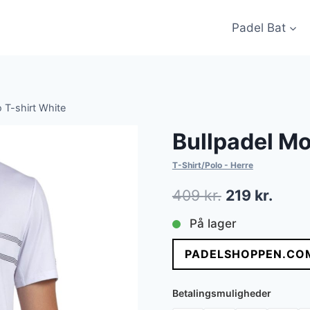
Padel Bat
 T-shirt White
Bullpadel Mo
T-Shirt/Polo - Herre
Den
Den
409
kr.
219
kr.
oprindelige
aktue
På lager
pris
pris
PADELSHOPPEN.CO
var:
er:
409 kr..
219 kr
Betalingsmuligheder