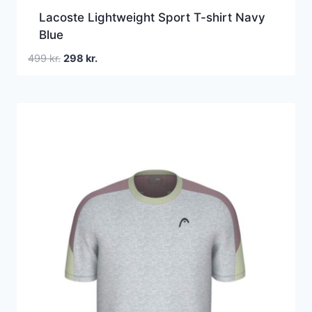
Lacoste Lightweight Sport T-shirt Navy
Blue
Den
Den
499
kr.
298
kr.
oprindelige
aktuelle
pris
pris
var:
er:
499 kr..
298 kr..