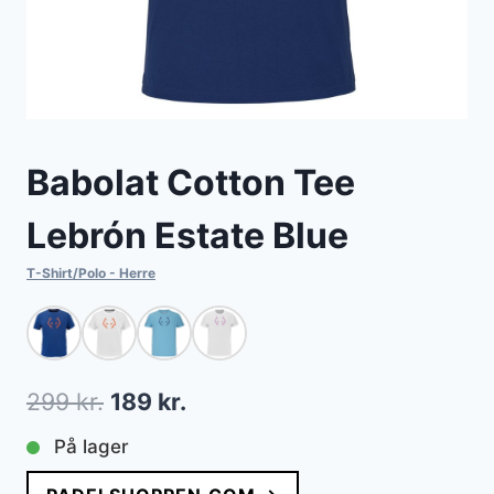
Babolat Cotton Tee
Lebrón Estate Blue
T-Shirt/Polo - Herre
Den
Den
299
kr.
189
kr.
oprindelige
aktuelle
På lager
pris
pris