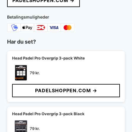
PADELSHOPPEN.COM →
var:
er:
299 kr..
189 kr..
Betalingsmuligheder
Har du set?
Head Padel Pro Overgrip 3-pack White
79
kr.
PADELSHOPPEN.COM →
Head Padel Pro Overgrip 3-pack Black
79
kr.