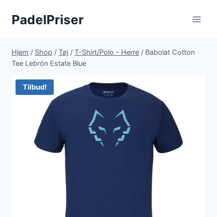
Fortsæt
PadelPriser
til
indhold
Hjem
/
Shop
/
Tøj
/
T-Shirt/Polo - Herre
/
Babolat Cotton
Tee Lebrón Estate Blue
Tilbud!