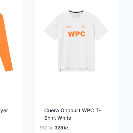
ayer
Cuera Oncourt WPC T-
Shirt White
Den
Den
550
kr.
328
kr.