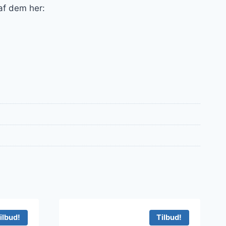
 af dem her:
ilbud!
Tilbud!