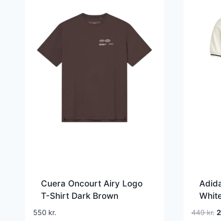
Cuera Oncourt Airy Logo
Adida
T-Shirt Dark Brown
Whit
D
550
kr.
449
kr.