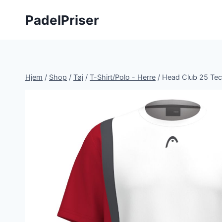
Fortsæt
PadelPriser
til
indhold
Hjem
/
Shop
/
Tøj
/
T-Shirt/Polo - Herre
/
Head Club 25 Tec