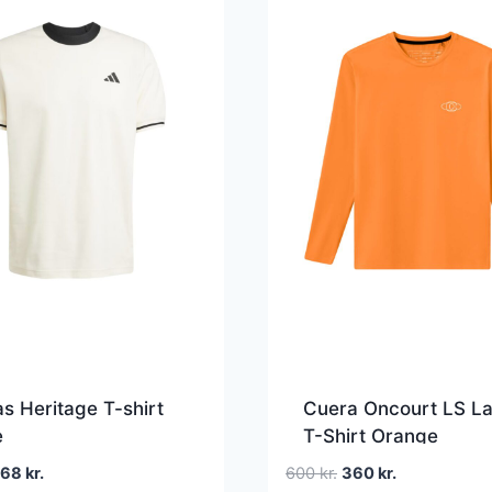
s Heritage T-shirt
Cuera Oncourt LS L
e
T-Shirt Orange
en
Den
Den
Den
268
kr.
600
kr.
360
kr.