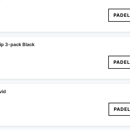
PADE
ip 3-pack Black
PADE
vid
PADEL