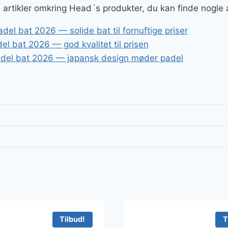
ge artikler omkring Head´s produkter, du kan finde nogle
el bat 2026 — solide bat til fornuftige priser
l bat 2026 — god kvalitet til prisen
del bat 2026 — japansk design møder padel
Tilbud!
T