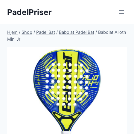
Fortsæt
PadelPriser
til
indhold
Hjem
/
Shop
/
Padel Bat
/
Babolat Padel Bat
/
Babolat Alioth
Mini Jr