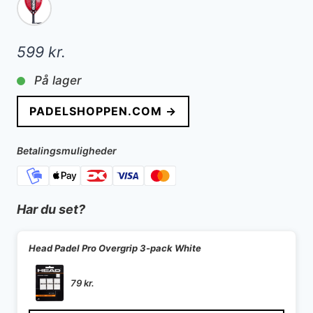
599
kr.
På lager
PADELSHOPPEN.COM →
Betalingsmuligheder
Har du set?
Head Padel Pro Overgrip 3-pack White
79
kr.