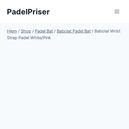
Fortsæt
PadelPriser
til
indhold
Hjem
/
Shop
/
Padel Bat
/
Babolat Padel Bat
/
Babolat Wrist
Strap Padel White/Pink