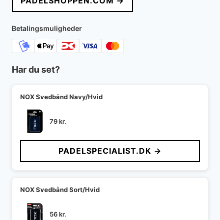
PADELSHOPPEN.COM →
Betalingsmuligheder
Har du set?
NOX Svedbånd Navy/Hvid
79
kr.
PADELSPECIALIST.DK →
NOX Svedbånd Sort/Hvid
56
kr.