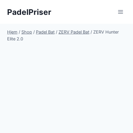
Fortsæt
PadelPriser
til
indhold
Hjem
/
Shop
/
Padel Bat
/
ZERV Padel Bat
/
ZERV Hunter
Elite 2.0